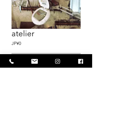
atelier
價
JP¥0
格
無庫存
東京都世田谷區北澤2-39-14 |
03-3468-5578
|
cxghg838@ybb.ne.jp
|
版權所有
©2019
坦率和容易保留所有權
利。