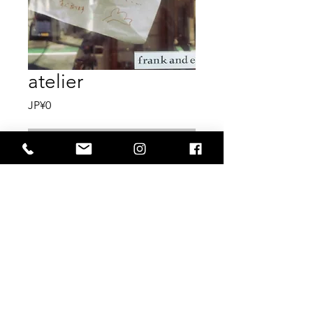
atelier
價
JP¥0
格
無庫存
東京都世田谷區北澤2-39-14 |
03-3468-5578
|
cxghg838@ybb.ne.jp
|
版權所有
©2019
坦率和容易保留所有權
利。