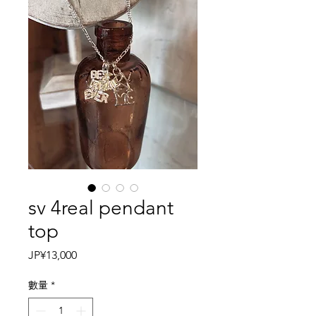
sv 4real pendant
top
價
JP¥13,000
格
數量
*