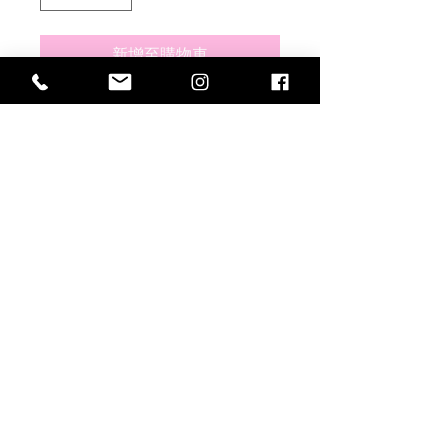
新增至購物車
sv925 シルバー4リアルペンダントトッ
プ
web storeで販売している全てのチェ
ーンにこちらのペンダントトップは通
ります
東京都世田谷區北澤2-39-14 |
03-3468-5578
|
cxghg838@ybb.ne.jp
|
版權所有
©2019
坦率和容易保留所有權
利。