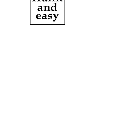
sv bangle
價
JP¥9,500
格
數量
*