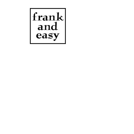
sv love letter
pendant top
價
JP¥13,000
格
數量
*