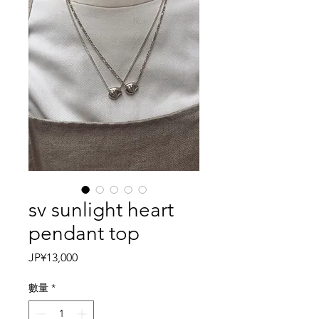
sv sunlight heart
pendant top
價
JP¥13,000
格
數量
*