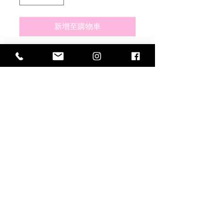
新增至購物車
シルバーサンライトハートペンダント
トップ
silver925
両サイドに穴がありチェーンを通して
お使い頂けます
web storeで販売している全てのチェ
ーンに通すことができます
東京都世田谷區北澤2-39-14 |
03-3468-5578
|
cxghg838@ybb.ne.jp
|
版權所有
©2019
坦率和容易保留所有權