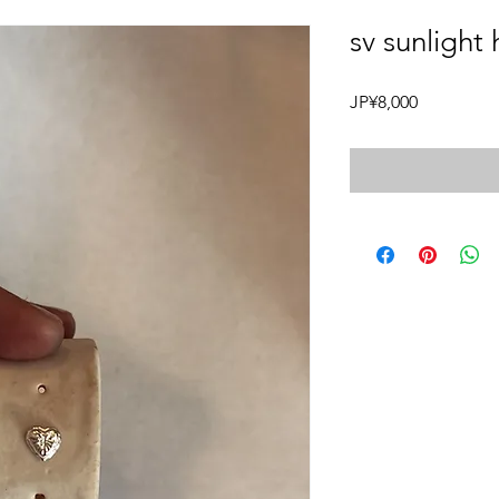
sv sunlight 
價
JP¥8,000
格