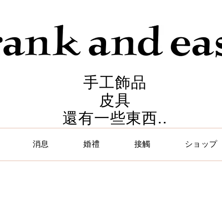
手工飾品
皮具
還有一些東西..
消息
婚禮
接觸
ショップ