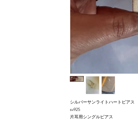
シルバーサンライトハートピアス
sv925
片耳用シングルピアス