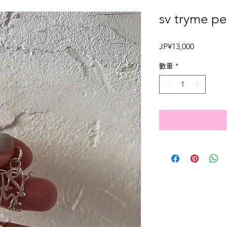
sv tryme p
價
JP¥13,000
格
數量
*