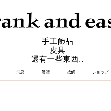
手工飾品
皮具
還有一些東西..
消息
婚禮
接觸
ショップ