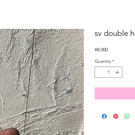
sv double h
Price
¥8,000
Quantity
*