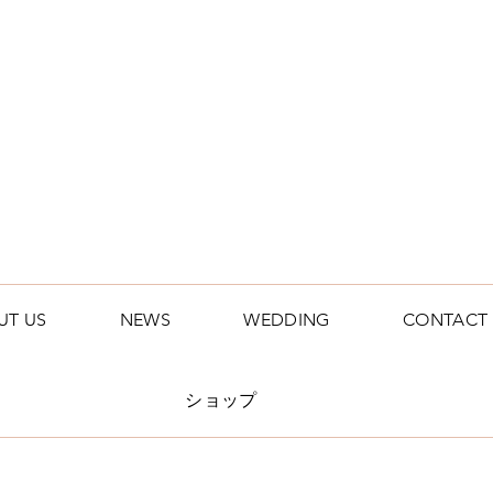
Handmade Jewelry
Leather goods
and some stuff ..
UT US
NEWS
WEDDING
CONTACT
ショップ