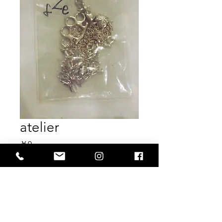
atelier
価
￥0
格
在庫なし