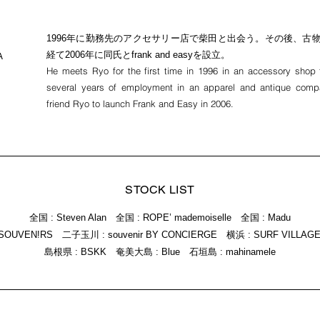
1996年に勤務先のアクセサリー店で柴田と出会う。その後、古
経て2006年に同氏とfrank and easyを設立。
A
He meets Ryo for the first time in 1996 in an accessory shop t
several years of employment in an apparel and antique comp
friend Ryo to launch Frank and Easy in 2006.
STOCK LIST
全国 : Steven Alan 全国 : ROPE’ mademoiselle 全国 : Madu
 SOUVEN!RS 二子玉川 : souvenir BY CONCIERGE 横浜 : SURF VILLAGE
島根県
: BSKK 奄美大島 : Blue 石垣島 : mahinamele