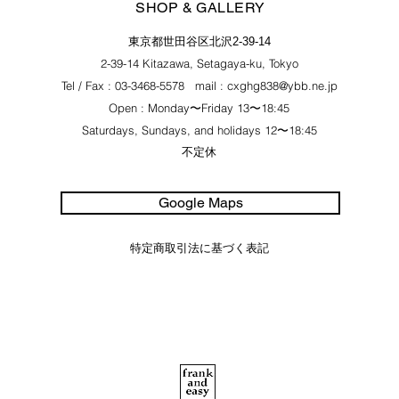
SHOP & GALLERY
東京都世田谷区北沢2-39-14
2-39-14 Kitazawa, Setagaya-ku, Tokyo
Tel / Fax : 03-3468-5578 mail :
cxghg838@ybb.ne.jp
Open : Monday〜Friday 13〜18:45
Saturdays
,
Sundays
,
and holidays 12〜18:45
不定休
Google Maps
特定商取引法に基づく表記