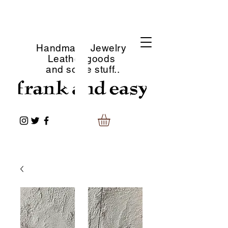
Handmade Jewelry
Leather goods
and some stuff..