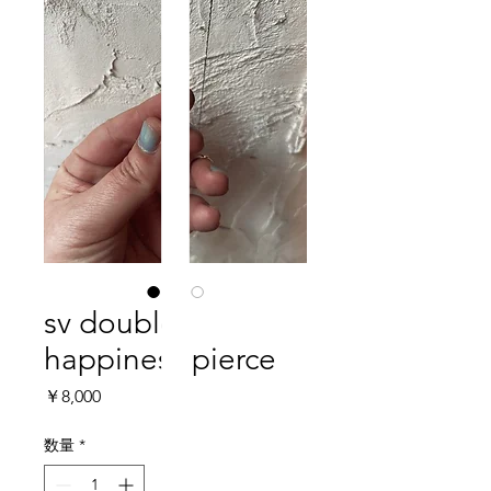
sv double
happiness pierce
価
￥8,000
格
数量
*