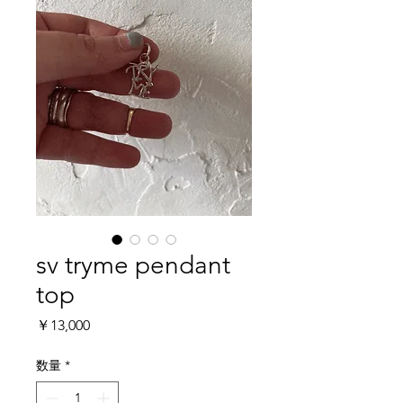
sv tryme pendant
top
価
￥13,000
格
数量
*